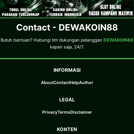
Contact - DEWAKOIN88
Butuh bantuan? Hubungi tim dukungan pelanggan
DEWAKOIN88
kapan saja, 24/7.
INFORMASI
About
Contact
Help
Author
LEGAL
Privacy
Terms
Disclaimer
KONTEN