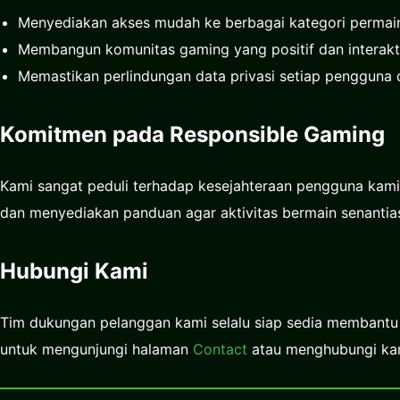
Menyediakan akses mudah ke berbagai kategori permaina
Membangun komunitas gaming yang positif dan interakt
Memastikan perlindungan data privasi setiap pengguna d
Komitmen pada Responsible Gaming
Kami sangat peduli terhadap kesejahteraan pengguna kam
dan menyediakan panduan agar aktivitas bermain senantiasa
Hubungi Kami
Tim dukungan pelanggan kami selalu siap sedia membantu A
untuk mengunjungi halaman
Contact
atau menghubungi kami